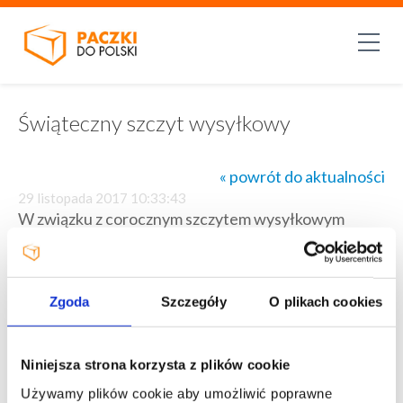
Świąteczny szczyt wysyłkowy
« powrót do aktualności
29 listopada 2017 10:33:43
W związku z corocznym szczytem wysyłkowym
(zamówienia świąteczne, "black friday" oraz "cyber
monday") realizacje zleceń dostawy i odbiorów mogą
mieć opóźnienia.
Przewoźnicy dokładają wszelkich starań aby paczki
Zgoda
Szczegóły
O plikach cookies
były terminowo odbierane oraz doręczone
(przedłużono czas pracy kurierów ) i proszą o
cierpliwość. Przypominamy, że w serwisach
Niniejsza strona korzysta z plików cookie
ekonomicznych odbiór w wybranym dniu nie jest
Używamy plików cookie aby umożliwić poprawne