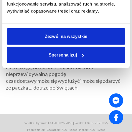
gwarantowany a czas transportu może się wydłużyć.
funkcjonowanie serwisu, analizować ruch na stronie,
Przepraszamy za wszelkie niedogodności, prosimy o
wyświetlać dopasowane treści oraz reklamy.
śledzenie trakingów oraz o zgłaszanie braku
realizacji zleceń.
------------------------------
Zezwól na wszystkie
Przypominamy, że jeśli paczka ma zdążyć na Święta
Bożego Narodzenia to bezpiecznie ją nadać do 11
grudnia 2017!
Spersonalizuj
Paczki nadane później ciągle mogą dotrzeć na czas,
ale ze względu na duże obciążenie oraz
nieprzewidywalną pogodę
czas dostawy może się wydłużyć i może się zdarzyć
że paczka ... dotrze po Świętach.
Wielka Brytania: +44 20 3026 9053 | Polska: +48 32 739 0055
Poniedziałek - Czwartek: 7.00 - 15.00 | Piątek: 7.00 - 12.00